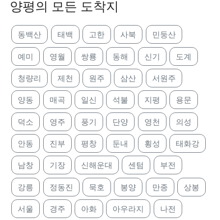
양평의 모든 도착지
동백산
태백
고한
사북
민둥산
예미
영월
쌍룡
동해
신기
도계
청량리
제천
원주
삼산
서원주
양동
매곡
일신
석불
지평
용문
덕소
영주
풍기
단양
영천
의성
안동
진부
평창
둔내
횡성
태화강
남창
기장
신해운대
센텀
부전
강릉
정동진
묵호
봉양
만종
상봉
서울
경주
아화
아우라지
나전