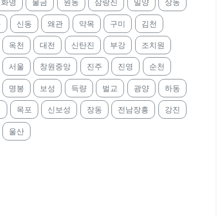
화명
물금
원동
삼랑진
밀양
상동
구
신동
왜관
약목
구미
김천
옥천
대전
신탄진
부강
조치원
서울
창원중앙
진주
진영
순천
명봉
보성
득량
벌교
광양
하동
의
목포
신보성
장동
전남장흥
강진
울산