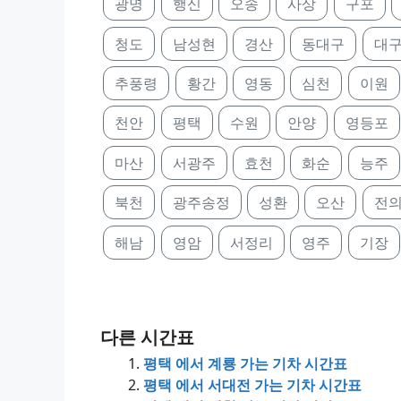
광명
행신
오송
사상
구포
청도
남성현
경산
동대구
대
추풍령
황간
영동
심천
이원
천안
평택
수원
안양
영등포
마산
서광주
효천
화순
능주
북천
광주송정
성환
오산
전
해남
영암
서정리
영주
기장
다른 시간표
평택 에서 계룡 가는 기차 시간표
평택 에서 서대전 가는 기차 시간표