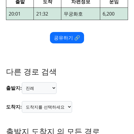
출발
도착
차편정보
운임
20:01
21:32
무궁화호
6,200
공유하기 🔗
다른 경로 검색
출발지:
도착지:
출발지 도착지 의 모든 경로