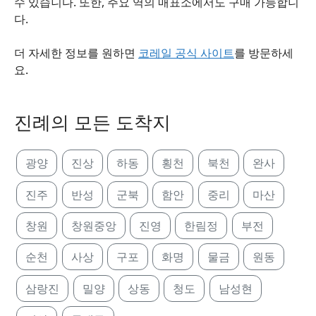
수 있습니다. 또한, 주요 역의 매표소에서도 구매 가능합니
다.
더 자세한 정보를 원하면
코레일 공식 사이트
를 방문하세
요.
진례의 모든 도착지
광양
진상
하동
횡천
북천
완사
진주
반성
군북
함안
중리
마산
창원
창원중앙
진영
한림정
부전
순천
사상
구포
화명
물금
원동
삼랑진
밀양
상동
청도
남성현