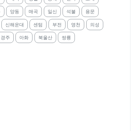
주
양동
매곡
일신
석불
용문
신해운대
센텀
부전
영천
의성
경주
아화
북울산
쌍룡