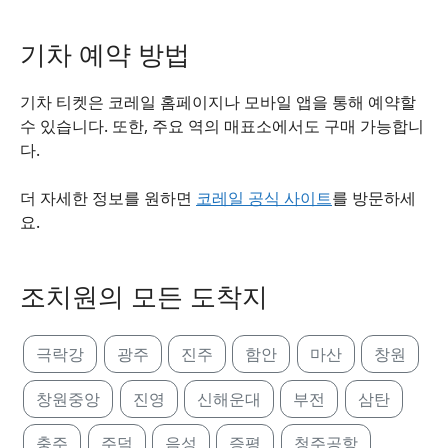
기차 예약 방법
기차 티켓은 코레일 홈페이지나 모바일 앱을 통해 예약할
수 있습니다. 또한, 주요 역의 매표소에서도 구매 가능합니
다.
더 자세한 정보를 원하면
코레일 공식 사이트
를 방문하세
요.
조치원의 모든 도착지
극락강
광주
진주
함안
마산
창원
창원중앙
진영
신해운대
부전
삼탄
충주
주덕
음성
증평
청주공항