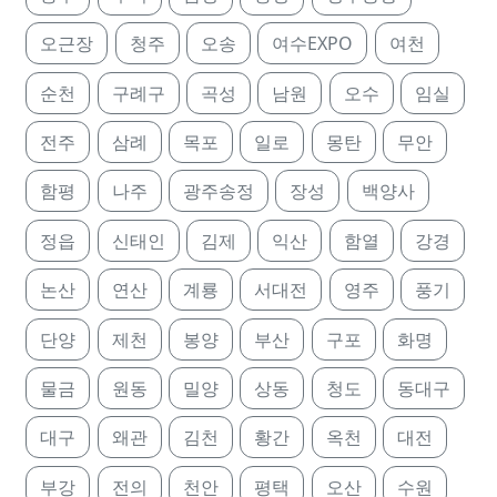
오근장
청주
오송
여수EXPO
여천
순천
구례구
곡성
남원
오수
임실
전주
삼례
목포
일로
몽탄
무안
함평
나주
광주송정
장성
백양사
정읍
신태인
김제
익산
함열
강경
논산
연산
계룡
서대전
영주
풍기
단양
제천
봉양
부산
구포
화명
물금
원동
밀양
상동
청도
동대구
대구
왜관
김천
황간
옥천
대전
부강
전의
천안
평택
오산
수원