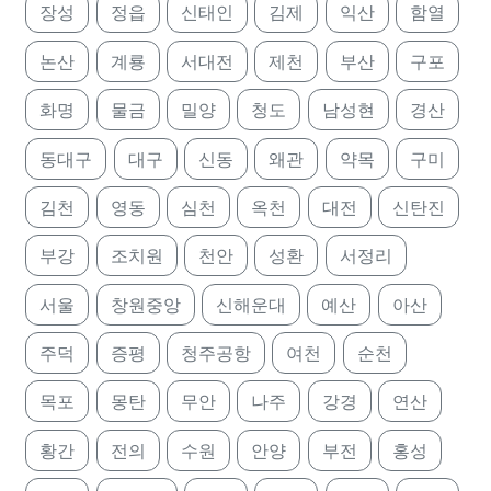
장성
정읍
신태인
김제
익산
함열
논산
계룡
서대전
제천
부산
구포
화명
물금
밀양
청도
남성현
경산
동대구
대구
신동
왜관
약목
구미
김천
영동
심천
옥천
대전
신탄진
부강
조치원
천안
성환
서정리
서울
창원중앙
신해운대
예산
아산
주덕
증평
청주공항
여천
순천
목포
몽탄
무안
나주
강경
연산
황간
전의
수원
안양
부전
홍성