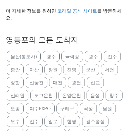
더 자세한 정보를 원하면
코레일 공식 사이트
를 방문하세
요.
영등포의 모든 도착지
울산(통도사)
경주
극락강
광주
진주
함안
마산
창원
진영
군산
서천
장항
신웅천
대천
광천
삽교
신례원
도고온천
온양온천
음성
청주
오송
여수EXPO
구례구
곡성
남원
오수
전주
일로
함평
광주송정