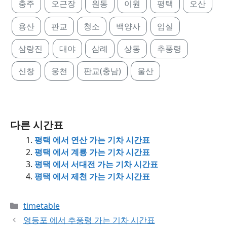
충주
오근장
원동
이원
평택
오산
용산
판교
청소
백양사
임실
삼랑진
대야
삼례
상동
추풍령
신창
웅천
판교(충남)
울산
다른 시간표
평택 에서 연산 가는 기차 시간표
평택 에서 계룡 가는 기차 시간표
평택 에서 서대전 가는 기차 시간표
평택 에서 제천 가는 기차 시간표
Categories
timetable
영등포 에서 추풍령 가는 기차 시간표