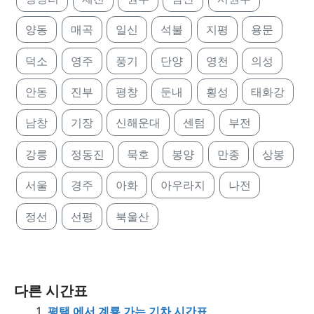
양동
매곡
일신
석불
지평
용문
덕소
영주
풍기
단양
영천
의성
안동
진부
평창
둔내
횡성
태화강
남창
기장
신해운대
센텀
부전
강릉
정동진
묵호
봉양
만종
상봉
서울
경주
아화
아우라지
나전
정선
선평
북울산
다른 시간표
평택 에서 계룡 가는 기차 시간표