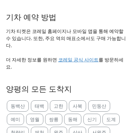
기차 예약 방법
기차 티켓은 코레일 홈페이지나 모바일 앱을 통해 예약할
수 있습니다. 또한, 주요 역의 매표소에서도 구매 가능합니
다.
더 자세한 정보를 원하면
코레일 공식 사이트
를 방문하세
요.
양평의 모든 도착지
동백산
태백
고한
사북
민둥산
예미
영월
쌍룡
동해
신기
도계
청량리
제천
원주
삼산
서원주