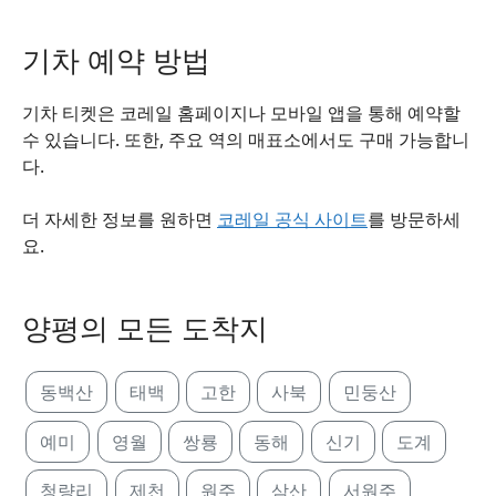
기차 예약 방법
기차 티켓은 코레일 홈페이지나 모바일 앱을 통해 예약할
수 있습니다. 또한, 주요 역의 매표소에서도 구매 가능합니
다.
더 자세한 정보를 원하면
코레일 공식 사이트
를 방문하세
요.
양평의 모든 도착지
동백산
태백
고한
사북
민둥산
예미
영월
쌍룡
동해
신기
도계
청량리
제천
원주
삼산
서원주