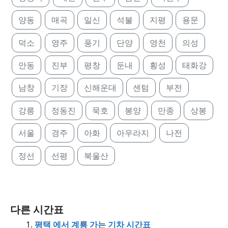
양동
매곡
일신
석불
지평
용문
덕소
영주
풍기
단양
영천
의성
안동
진부
평창
둔내
횡성
태화강
남창
기장
신해운대
센텀
부전
강릉
정동진
묵호
봉양
만종
상봉
서울
경주
아화
아우라지
나전
정선
선평
북울산
다른 시간표
평택 에서 계룡 가는 기차 시간표