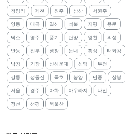
청량리
제천
원주
삼산
서원주
양동
매곡
일신
석불
지평
용문
덕소
영주
풍기
단양
영천
의성
안동
진부
평창
둔내
횡성
태화강
남창
기장
신해운대
센텀
부전
강릉
정동진
묵호
봉양
만종
상봉
서울
경주
아화
아우라지
나전
정선
선평
북울산