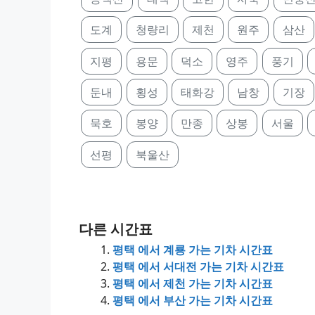
도계
청량리
제천
원주
삼산
지평
용문
덕소
영주
풍기
둔내
횡성
태화강
남창
기장
묵호
봉양
만종
상봉
서울
선평
북울산
다른 시간표
평택 에서 계룡 가는 기차 시간표
평택 에서 서대전 가는 기차 시간표
평택 에서 제천 가는 기차 시간표
평택 에서 부산 가는 기차 시간표