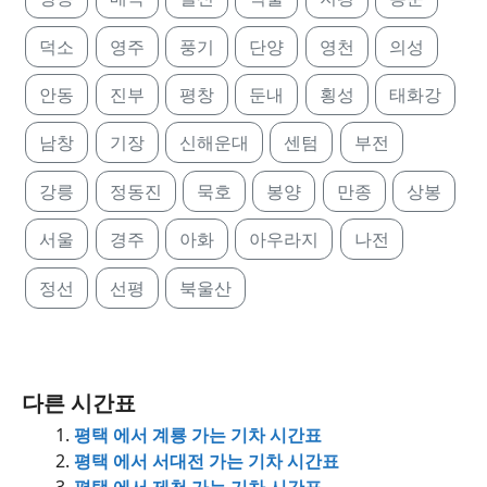
덕소
영주
풍기
단양
영천
의성
안동
진부
평창
둔내
횡성
태화강
남창
기장
신해운대
센텀
부전
강릉
정동진
묵호
봉양
만종
상봉
서울
경주
아화
아우라지
나전
정선
선평
북울산
다른 시간표
평택 에서 계룡 가는 기차 시간표
평택 에서 서대전 가는 기차 시간표
평택 에서 제천 가는 기차 시간표