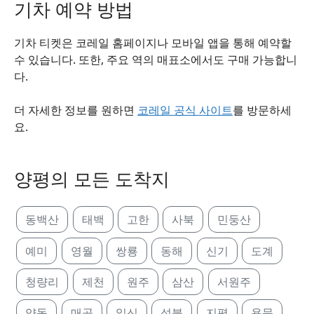
기차 예약 방법
기차 티켓은 코레일 홈페이지나 모바일 앱을 통해 예약할
수 있습니다. 또한, 주요 역의 매표소에서도 구매 가능합니
다.
더 자세한 정보를 원하면
코레일 공식 사이트
를 방문하세
요.
양평의 모든 도착지
동백산
태백
고한
사북
민둥산
예미
영월
쌍룡
동해
신기
도계
청량리
제천
원주
삼산
서원주
양동
매곡
일신
석불
지평
용문