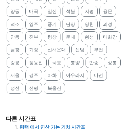
양동
매곡
일신
석불
지평
용문
덕소
영주
풍기
단양
영천
의성
안동
진부
평창
둔내
횡성
태화강
남창
기장
신해운대
센텀
부전
강릉
정동진
묵호
봉양
만종
상봉
서울
경주
아화
아우라지
나전
정선
선평
북울산
다른 시간표
평택 에서 연산 가는 기차 시간표