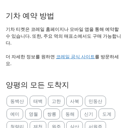
기차 예약 방법
기차 티켓은 코레일 홈페이지나 모바일 앱을 통해 예약할
수 있습니다. 또한, 주요 역의 매표소에서도 구매 가능합니
다.
더 자세한 정보를 원하면
코레일 공식 사이트
를 방문하세
요.
양평의 모든 도착지
동백산
태백
고한
사북
민둥산
예미
영월
쌍룡
동해
신기
도계
청량리
제천
원주
삼산
서원주