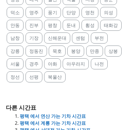
덕소
영주
풍기
단양
영천
의성
안동
진부
평창
둔내
횡성
태화강
남창
기장
신해운대
센텀
부전
강릉
정동진
묵호
봉양
만종
상봉
서울
경주
아화
아우라지
나전
정선
선평
북울산
다른 시간표
평택 에서 연산 가는 기차 시간표
평택 에서 계룡 가는 기차 시간표
평택 에서 서대전 가는 기차 시간표