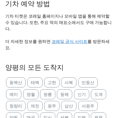
기차 예약 방법
기차 티켓은 코레일 홈페이지나 모바일 앱을 통해 예약할
수 있습니다. 또한, 주요 역의 매표소에서도 구매 가능합니
다.
더 자세한 정보를 원하면
코레일 공식 사이트
를 방문하세
요.
양평의 모든 도착지
동백산
태백
고한
사북
민둥산
예미
영월
쌍룡
동해
신기
도계
청량리
제천
원주
삼산
서원주
양동
매곡
일신
석불
지평
용문