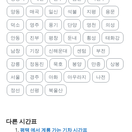
양동
매곡
일신
석불
지평
용문
덕소
영주
풍기
단양
영천
의성
안동
진부
평창
둔내
횡성
태화강
남창
기장
신해운대
센텀
부전
강릉
정동진
묵호
봉양
만종
상봉
서울
경주
아화
아우라지
나전
정선
선평
북울산
다른 시간표
평택 에서 계룡 가는 기차 시간표