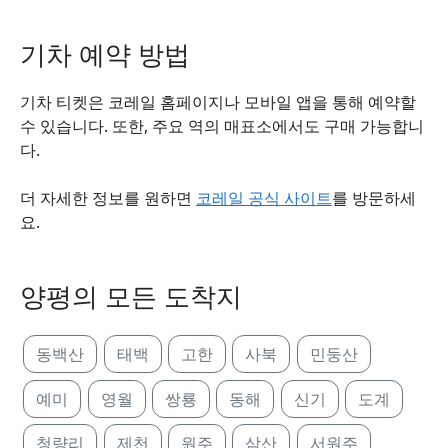
기차 예약 방법
기차 티켓은 코레일 홈페이지나 모바일 앱을 통해 예약할
수 있습니다. 또한, 주요 역의 매표소에서도 구매 가능합니
다.
더 자세한 정보를 원하면
코레일 공식 사이트
를 방문하세
요.
양평의 모든 도착지
동백산
태백
고한
사북
민둥산
예미
영월
쌍룡
동해
신기
도계
청량리
제천
원주
삼산
서원주