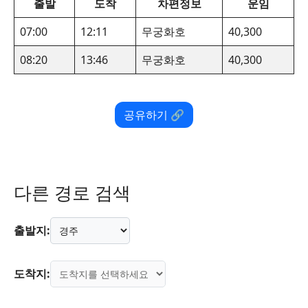
출발
도착
차편정보
운임
07:00
12:11
무궁화호
40,300
08:20
13:46
무궁화호
40,300
공유하기 🔗
다른 경로 검색
출발지:
도착지: