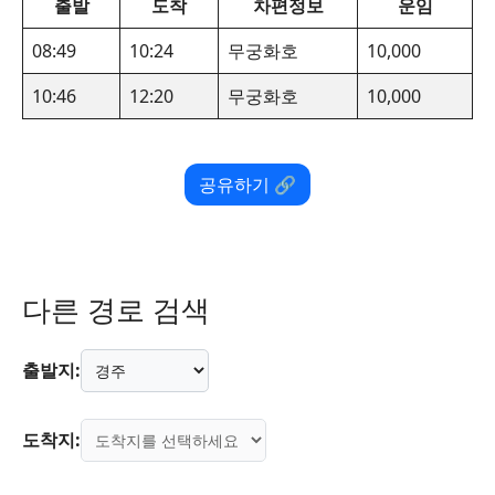
출발
도착
차편정보
운임
08:49
10:24
무궁화호
10,000
10:46
12:20
무궁화호
10,000
공유하기 🔗
다른 경로 검색
출발지:
도착지: