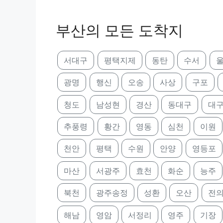
부산의 모든 도착지
서대구
평택지제
동탄
수서
울
광명
행신
오송
사상
구포
청도
남성현
경산
동대구
대
추풍령
황간
영동
심천
이원
천안
평택
수원
안양
영등포
마산
서광주
효천
화순
능주
북천
광주송정
성환
오산
전
해남
영암
서정리
영주
기장