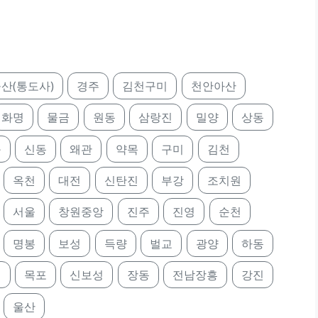
산(통도사)
경주
김천구미
천안아산
화명
물금
원동
삼랑진
밀양
상동
구
신동
왜관
약목
구미
김천
옥천
대전
신탄진
부강
조치원
서울
창원중앙
진주
진영
순천
명봉
보성
득량
벌교
광양
하동
의
목포
신보성
장동
전남장흥
강진
울산