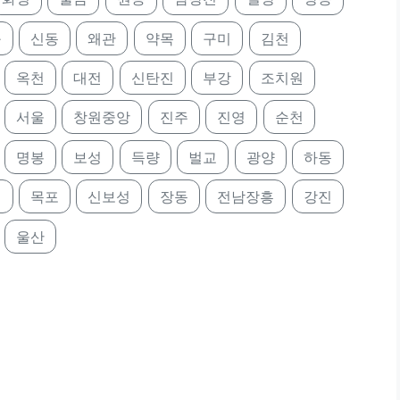
구
신동
왜관
약목
구미
김천
옥천
대전
신탄진
부강
조치원
서울
창원중앙
진주
진영
순천
명봉
보성
득량
벌교
광양
하동
의
목포
신보성
장동
전남장흥
강진
울산