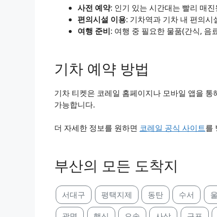
사전 예약
: 인기 있는 시간대는 빨리 매
편의시설 이용
: 기차역과 기차 내 편의시
여행 준비
: 여행 중 필요한 물품(간식, 음
기차 예약 방법
기차 티켓은 코레일 홈페이지나 모바일 앱을 통해
가능합니다.
더 자세한 정보를 원하면
코레일 공식 사이트
를
부산의 모든 도착지
서대구
평택지제
동탄
수서
울
광명
행신
오송
사상
구포