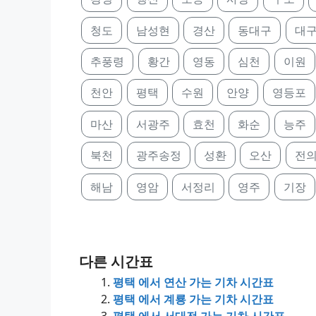
청도
남성현
경산
동대구
대
추풍령
황간
영동
심천
이원
천안
평택
수원
안양
영등포
마산
서광주
효천
화순
능주
북천
광주송정
성환
오산
전
해남
영암
서정리
영주
기장
다른 시간표
평택 에서 연산 가는 기차 시간표
평택 에서 계룡 가는 기차 시간표
평택 에서 서대전 가는 기차 시간표