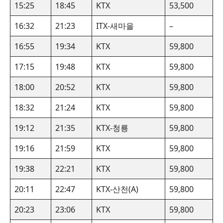
15:25
18:45
KTX
53,500
16:32
21:23
ITX-새마을
–
16:55
19:34
KTX
59,800
17:15
19:48
KTX
59,800
18:00
20:52
KTX
59,800
18:32
21:24
KTX
59,800
19:12
21:35
KTX-청룡
59,800
19:16
21:59
KTX
59,800
19:38
22:21
KTX
59,800
20:11
22:47
KTX-산천(A)
59,800
20:23
23:06
KTX
59,800