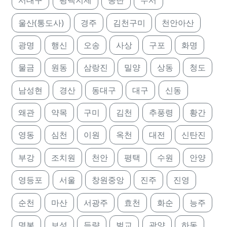
서대구
평택지제
동탄
수서
울산(통도사)
경주
김천구미
천안아산
광명
행신
오송
사상
구포
화명
물금
원동
삼랑진
밀양
상동
청도
남성현
경산
동대구
대구
신동
왜관
약목
구미
김천
추풍령
황간
영동
심천
이원
옥천
대전
신탄진
부강
조치원
천안
평택
수원
안양
영등포
서울
창원중앙
진주
진영
순천
마산
서광주
효천
화순
능주
명봉
보성
득량
벌교
광양
하동