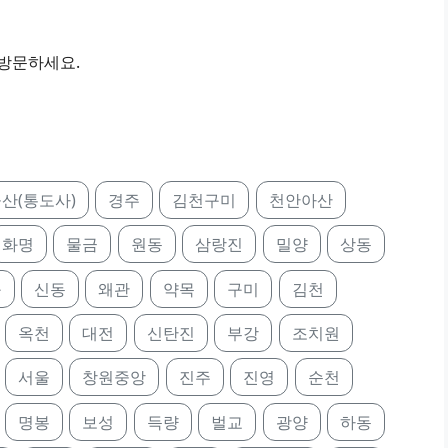
 방문하세요.
산(통도사)
경주
김천구미
천안아산
화명
물금
원동
삼랑진
밀양
상동
구
신동
왜관
약목
구미
김천
옥천
대전
신탄진
부강
조치원
서울
창원중앙
진주
진영
순천
명봉
보성
득량
벌교
광양
하동