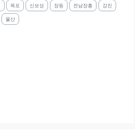
의
목포
신보성
장동
전남장흥
강진
울산