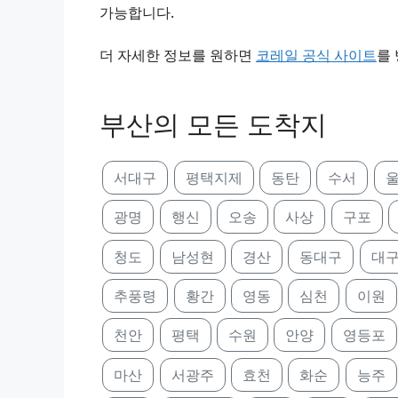
가능합니다.
더 자세한 정보를 원하면
코레일 공식 사이트
를
부산의 모든 도착지
서대구
평택지제
동탄
수서
울
광명
행신
오송
사상
구포
청도
남성현
경산
동대구
대
추풍령
황간
영동
심천
이원
천안
평택
수원
안양
영등포
마산
서광주
효천
화순
능주