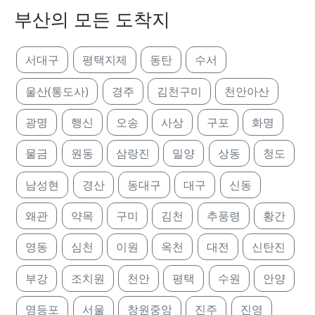
부산의 모든 도착지
서대구
평택지제
동탄
수서
울산(통도사)
경주
김천구미
천안아산
광명
행신
오송
사상
구포
화명
물금
원동
삼랑진
밀양
상동
청도
남성현
경산
동대구
대구
신동
왜관
약목
구미
김천
추풍령
황간
영동
심천
이원
옥천
대전
신탄진
부강
조치원
천안
평택
수원
안양
영등포
서울
창원중앙
진주
진영