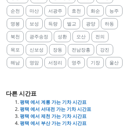
순천
마산
서광주
효천
화순
능주
명봉
보성
득량
벌교
광양
하동
북천
광주송정
성환
오산
전의
목포
신보성
장동
전남장흥
강진
해남
영암
서정리
영주
기장
울산
다른 시간표
평택 에서 계룡 가는 기차 시간표
평택 에서 서대전 가는 기차 시간표
평택 에서 제천 가는 기차 시간표
평택 에서 부산 가는 기차 시간표