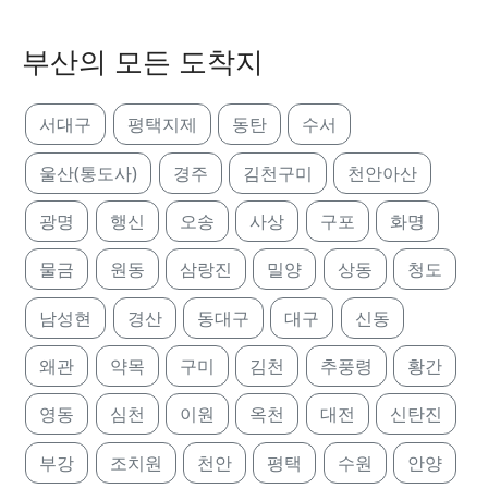
부산의 모든 도착지
서대구
평택지제
동탄
수서
울산(통도사)
경주
김천구미
천안아산
광명
행신
오송
사상
구포
화명
물금
원동
삼랑진
밀양
상동
청도
남성현
경산
동대구
대구
신동
왜관
약목
구미
김천
추풍령
황간
영동
심천
이원
옥천
대전
신탄진
부강
조치원
천안
평택
수원
안양