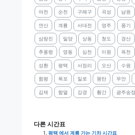
여천
순천
구례구
곡성
남원
연산
계룡
서대전
영주
풍기
삼랑진
밀양
상동
청도
경산
추풍령
영동
심천
이원
옥천
성환
평택
서정리
오산
수원
함평
목포
일로
몽탄
무안
김제
함열
강경
황간
광주송
다른 시간표
평택 에서 계룡 가는 기차 시간표