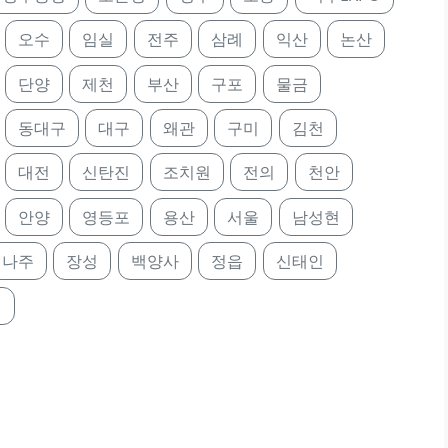
오수
임실
전주
삼례
익산
논산
단양
제천
부산
구포
물금
동대구
대구
왜관
구미
김천
대전
신탄진
조치원
전의
천안
안양
영등포
용산
서울
남성현
나주
장성
백양사
정읍
신태인
정