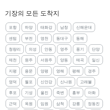
기장의 모든 도착지
포항
하양
태화강
남창
신해운대
센텀
부전
영천
동대구
동해
청량리
의성
안동
영주
풍기
단양
제천
원주
서원주
양동
매곡
일신
지평
용문
양평
영해
평해
경주
영덕
월포
신안강
신나원
고래불
후포
기성
울진
죽변
흥부
아화
근덕
옥원
임원
삼척
강릉
정동진