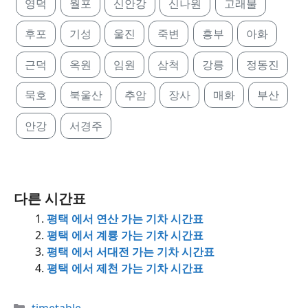
영덕
월포
신안강
신나원
고래불
후포
기성
울진
죽변
흥부
아화
근덕
옥원
임원
삼척
강릉
정동진
묵호
북울산
추암
장사
매화
부산
안강
서경주
다른 시간표
평택 에서 연산 가는 기차 시간표
평택 에서 계룡 가는 기차 시간표
평택 에서 서대전 가는 기차 시간표
평택 에서 제천 가는 기차 시간표
Categories
timetable