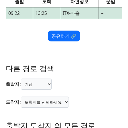
출발
도착
차편정보
운임
09:22
13:25
ITX-마음
–
공유하기 🔗
다른 경로 검색
출발지:
도착지:
출발지 도착지 의 모든 경로