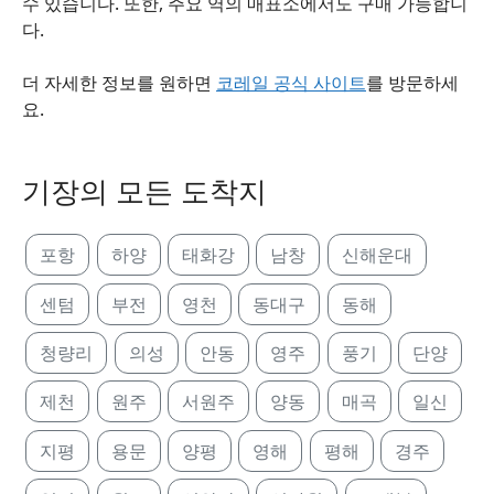
수 있습니다. 또한, 주요 역의 매표소에서도 구매 가능합니
다.
더 자세한 정보를 원하면
코레일 공식 사이트
를 방문하세
요.
기장의 모든 도착지
포항
하양
태화강
남창
신해운대
센텀
부전
영천
동대구
동해
청량리
의성
안동
영주
풍기
단양
제천
원주
서원주
양동
매곡
일신
지평
용문
양평
영해
평해
경주