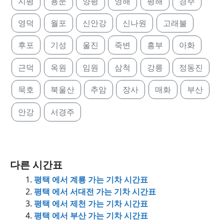
지평
용문
양평
영해
평해
경주
영덕
월포
신안강
신나원
고래불
후포
기성
울진
죽변
흥부
아화
근덕
옥원
임원
삼척
강릉
정동진
묵호
북울산
추암
장사
매화
부산
안강
서경주
다른 시간표
평택 에서 계룡 가는 기차 시간표
평택 에서 서대전 가는 기차 시간표
평택 에서 제천 가는 기차 시간표
평택 에서 부산 가는 기차 시간표