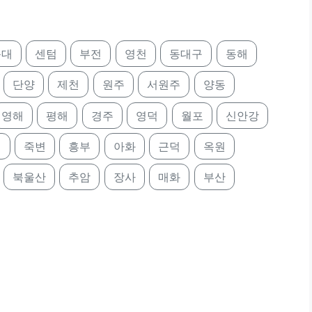
운대
센텀
부전
영천
동대구
동해
단양
제천
원주
서원주
양동
영해
평해
경주
영덕
월포
신안강
진
죽변
흥부
아화
근덕
옥원
북울산
추암
장사
매화
부산