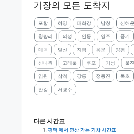
기장의 모든 도착지
포항
하양
태화강
남창
신해
청량리
의성
안동
영주
풍기
매곡
일신
지평
용문
양평
신나원
고래불
후포
기성
울
임원
삼척
강릉
정동진
묵호
안강
서경주
다른 시간표
평택 에서 연산 가는 기차 시간표