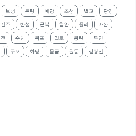
보성
득량
예당
조성
벌교
광양
진주
반성
군북
함안
중리
마산
부전
순천
목포
일로
몽탄
무안
상
구포
화명
물금
원동
삼랑진