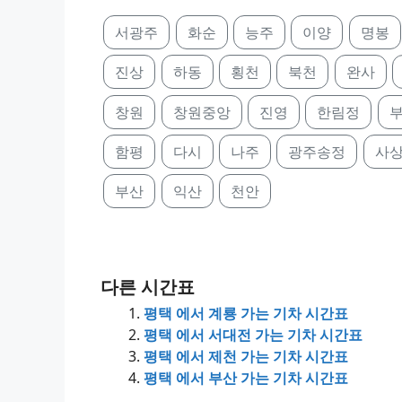
서광주
화순
능주
이양
명봉
진상
하동
횡천
북천
완사
창원
창원중앙
진영
한림정
함평
다시
나주
광주송정
사
부산
익산
천안
다른 시간표
평택 에서 계룡 가는 기차 시간표
평택 에서 서대전 가는 기차 시간표
평택 에서 제천 가는 기차 시간표
평택 에서 부산 가는 기차 시간표