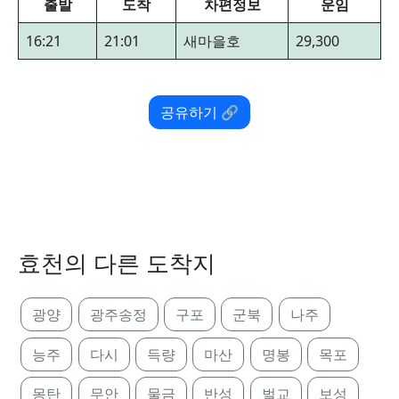
출발
도착
차편정보
운임
16:21
21:01
새마을호
29,300
공유하기 🔗
효천의 다른 도착지
광양
광주송정
구포
군북
나주
능주
다시
득량
마산
명봉
목포
몽탄
무안
물금
반성
벌교
보성