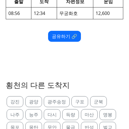
출발
도착
차편정보
운임
08:56
12:34
무궁화호
12,600
공유하기 🔗
횡천의 다른 도착지
강진
광양
광주송정
구포
군북
나주
능주
다시
득량
마산
명봉
목포
몽탄
무안
물금
반성
벌교