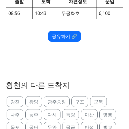
출발
도착
차편정보
운임
08:56
10:43
무궁화호
6,100
공유하기 🔗
횡천의 다른 도착지
강진
광양
광주송정
구포
군북
나주
능주
다시
득량
마산
명봉
목포
몽탄
무안
물금
반성
벌교