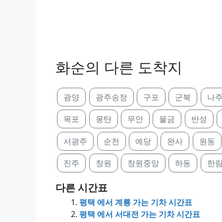
화순의 다른 도착지
광양
광주송정
구포
군북
나
목포
몽탄
무안
물금
반성
서광주
순천
예당
완사
원동
진주
창원
창원중앙
하동
한
다른 시간표
평택 에서 계룡 가는 기차 시간표
평택 에서 서대전 가는 기차 시간표