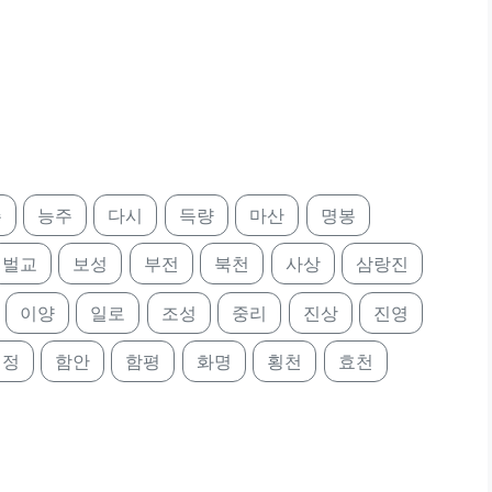
주
능주
다시
득량
마산
명봉
벌교
보성
부전
북천
사상
삼랑진
이양
일로
조성
중리
진상
진영
림정
함안
함평
화명
횡천
효천