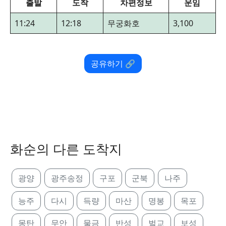
출발
도착
차편정보
운임
11:24
12:18
무궁화호
3,100
공유하기 🔗
화순의 다른 도착지
광양
광주송정
구포
군북
나주
능주
다시
득량
마산
명봉
목포
몽탄
무안
물금
반성
벌교
보성