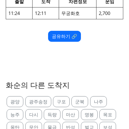
출발
도착
차편정보
운임
11:24
12:11
무궁화호
2,700
공유하기 🔗
화순의 다른 도착지
광양
광주송정
구포
군북
나주
능주
다시
득량
마산
명봉
목포
몽탄
무안
물금
반성
벌교
보성