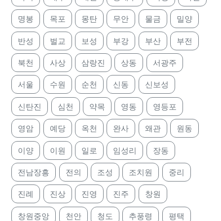
명봉
목포
몽탄
무안
물금
밀양
반성
벌교
보성
부강
부산
부전
북천
사상
삼랑진
상동
서광주
서울
수원
순천
신동
신보성
신탄진
심천
약목
영동
영등포
영암
예당
옥천
완사
왜관
원동
이양
이원
일로
임성리
장동
전남장흥
전의
조성
조치원
중리
진례
진상
진영
진주
창원
창원중앙
천안
청도
추풍령
평택