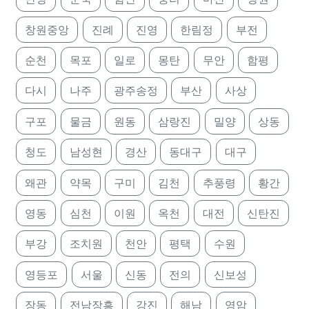
창원중앙
진례
진영
한림정
부전
순천
목포
일로
몽탄
무안
함평
다시
나주
광주송정
부산
사상
구포
물금
원동
삼랑진
밀양
상동
청도
남성현
경산
동대구
대구
왜관
약목
구미
김천
추풍령
황간
영동
심천
이원
옥천
대전
신탄진
부강
조치원
천안
평택
수원
영등포
서울
신동
전의
신보성
장동
전남장흥
강진
해남
영암