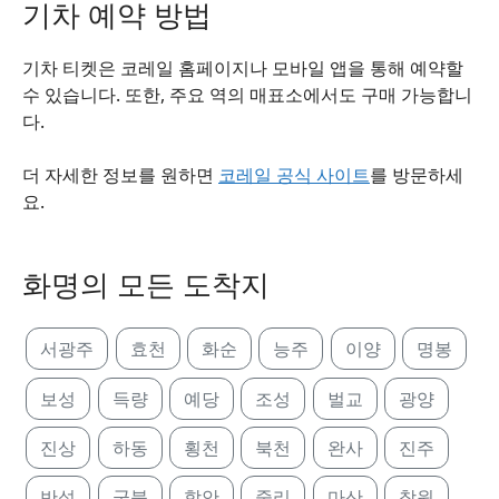
기차 예약 방법
기차 티켓은 코레일 홈페이지나 모바일 앱을 통해 예약할
수 있습니다. 또한, 주요 역의 매표소에서도 구매 가능합니
다.
더 자세한 정보를 원하면
코레일 공식 사이트
를 방문하세
요.
화명의 모든 도착지
서광주
효천
화순
능주
이양
명봉
보성
득량
예당
조성
벌교
광양
진상
하동
횡천
북천
완사
진주
반성
군북
함안
중리
마산
창원