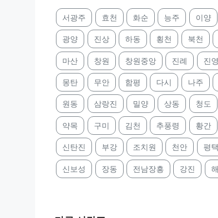
서광주
효천
화순
능주
이양
광양
진상
하동
횡천
북천
마산
창원
창원중앙
진례
진
몽탄
무안
함평
다시
나주
원동
삼랑진
밀양
상동
청도
약목
구미
김천
추풍령
황간
신탄진
부강
조치원
천안
평
신보성
장동
전남장흥
강진