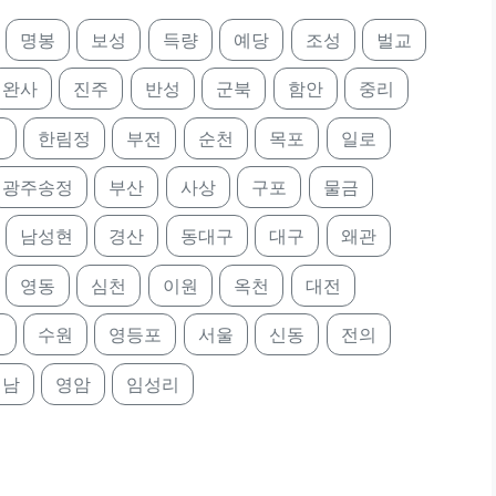
명봉
보성
득량
예당
조성
벌교
완사
진주
반성
군북
함안
중리
영
한림정
부전
순천
목포
일로
광주송정
부산
사상
구포
물금
남성현
경산
동대구
대구
왜관
영동
심천
이원
옥천
대전
택
수원
영등포
서울
신동
전의
해남
영암
임성리