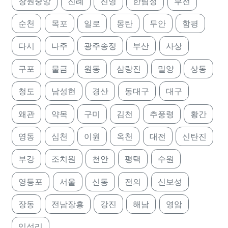
창원중앙
진례
진영
한림정
부전
순천
목포
일로
몽탄
무안
함평
다시
나주
광주송정
부산
사상
구포
물금
원동
삼랑진
밀양
상동
청도
남성현
경산
동대구
대구
왜관
약목
구미
김천
추풍령
황간
영동
심천
이원
옥천
대전
신탄진
부강
조치원
천안
평택
수원
영등포
서울
신동
전의
신보성
장동
전남장흥
강진
해남
영암
임성리