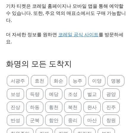
기차 티켓은 코레일 홈페이지나 모바일 앱을 통해 예약할
수 있습니다. 또한, 주요 역의 매표소에서도 구매 가능합니
다.
더 자세한 정보를 원하면
코레일 공식 사이트
를 방문하세
요.
화명의 모든 도착지
서광주
효천
화순
능주
이양
명봉
보성
득량
예당
조성
벌교
광양
진상
하동
횡천
북천
완사
진주
반성
군북
함안
중리
마산
창원