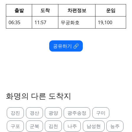
출발
도착
차편정보
운임
06:35
11:57
무궁화호
19,100
공유하기 🔗
화명의 다른 도착지
강진
경산
광양
광주송정
구미
구포
군북
김천
나주
남성현
능주