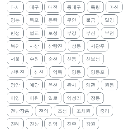
다시
대구
대전
동대구
득량
마산
명봉
목포
몽탄
무안
물금
밀양
반성
벌교
보성
부강
부산
부전
북천
사상
삼랑진
상동
서광주
서울
수원
순천
신동
신보성
신탄진
심천
약목
영동
영등포
영암
예당
옥천
완사
왜관
원동
이양
이원
일로
임성리
장동
전남장흥
전의
조성
조치원
중리
진례
진상
진영
진주
창원