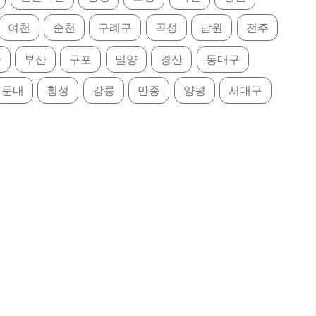
여천
순천
구례구
곡성
남원
전주
산
부산
구포
밀양
경산
동대구
둔내
횡성
강릉
만종
양평
서대구