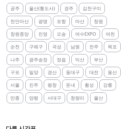
공주
울산(통도사)
경주
김천구미
천안아산
광명
포항
마산
창원
창원중앙
진영
오송
여수EXPO
여천
순천
구례구
곡성
남원
전주
목포
나주
광주송정
정읍
익산
부산
구포
밀양
경산
동대구
대전
용산
서울
진주
평창
둔내
횡성
강릉
만종
양평
서대구
청량리
울산
다른 시간표