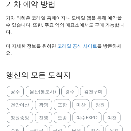
기차 예약 방법
기차 티켓은 코레일 홈페이지나 모바일 앱을 통해 예약할
수 있습니다. 또한, 주요 역의 매표소에서도 구매 가능합니
다.
더 자세한 정보를 원하면
코레일 공식 사이트
를 방문하세
요.
행신의 모든 도착지
공주
울산(통도사)
경주
김천구미
천안아산
광명
포항
마산
창원
창원중앙
진영
오송
여수EXPO
여천
순천
구례구
곡성
남원
전주
목포