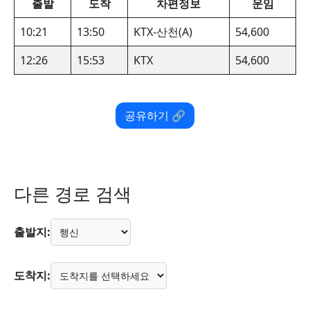
출발
도착
차편정보
운임
10:21
13:50
KTX-산천(A)
54,600
12:26
15:53
KTX
54,600
공유하기 🔗
다른 경로 검색
출발지:
도착지: