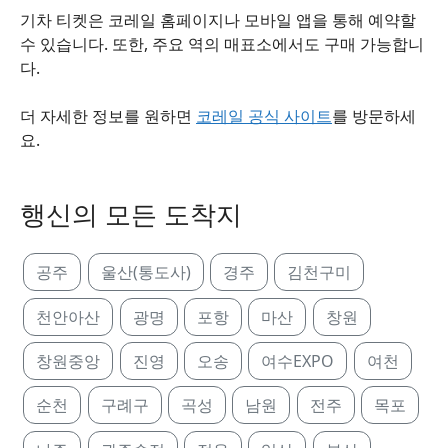
기차 티켓은 코레일 홈페이지나 모바일 앱을 통해 예약할
수 있습니다. 또한, 주요 역의 매표소에서도 구매 가능합니
다.
더 자세한 정보를 원하면
코레일 공식 사이트
를 방문하세
요.
행신의 모든 도착지
공주
울산(통도사)
경주
김천구미
천안아산
광명
포항
마산
창원
창원중앙
진영
오송
여수EXPO
여천
순천
구례구
곡성
남원
전주
목포