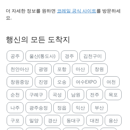
더 자세한 정보를 원하면
코레일 공식 사이트
를 방문하세
요.
행신의 모든 도착지
공주
울산(통도사)
경주
김천구미
천안아산
광명
포항
마산
창원
창원중앙
진영
오송
여수EXPO
여천
순천
구례구
곡성
남원
전주
목포
나주
광주송정
정읍
익산
부산
구포
밀양
경산
동대구
대전
용산