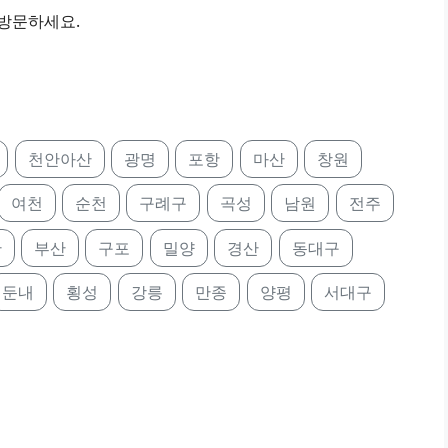
 방문하세요.
천안아산
광명
포항
마산
창원
여천
순천
구례구
곡성
남원
전주
산
부산
구포
밀양
경산
동대구
둔내
횡성
강릉
만종
양평
서대구