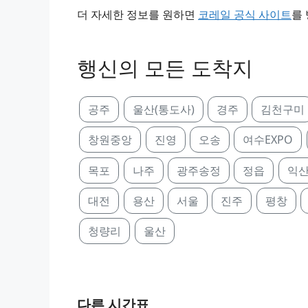
더 자세한 정보를 원하면
코레일 공식 사이트
를
행신의 모든 도착지
공주
울산(통도사)
경주
김천구미
창원중앙
진영
오송
여수EXPO
목포
나주
광주송정
정읍
익
대전
용산
서울
진주
평창
청량리
울산
다른 시간표