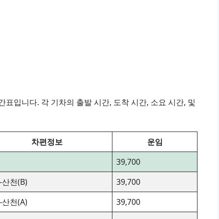
표입니다. 각 기차의 출발 시간, 도착 시간, 소요 시간, 및
차편정보
운임
39,700
-산천(B)
39,700
-산천(A)
39,700