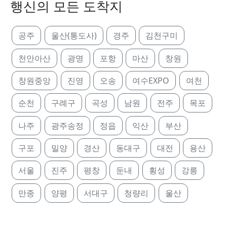
행신의 모든 도착지
공주
울산(통도사)
경주
김천구미
천안아산
광명
포항
마산
창원
창원중앙
진영
오송
여수EXPO
여천
순천
구례구
곡성
남원
전주
목포
나주
광주송정
정읍
익산
부산
구포
밀양
경산
동대구
대전
용산
서울
진주
평창
둔내
횡성
강릉
만종
양평
서대구
청량리
울산