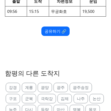
출발
도착
차편정보
운임
09:56
15:15
무궁화호
19,500
공유하기 🔗
함평의 다른 도착지
강경
계룡
광양
광주
광주송정
구포
군북
극락강
김제
나주
논산
능주
다시
득량
마산
명봉
목포