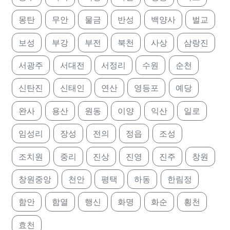
몽탄
무안
물금
반성
백양사
벌교
보성
부강
부전
북천
사상
삼랑진
서광주
서대전
서정리
수원
순천
신탄진
신태인
연산
영등포
예당
완사
용산
원동
이양
익산
일로
임성리
장성
전의
정읍
조성
조치원
중리
진상
진영
진주
창원
창원중앙
천안
평택
하동
한림정
함안
함열
행신
화명
화순
횡천
효천