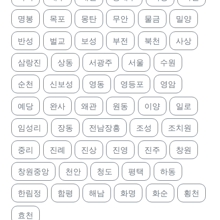
명봉
목포
몽탄
무안
물금
밀양
반성
벌교
보성
부전
북천
사상
삼랑진
상동
서광주
서울
수원
순천
신보성
영동
영등포
영암
예당
완사
왜관
원동
이양
일로
임성리
장동
전남장흥
조성
조치원
중리
진례
진상
진영
진주
창원
창원중앙
천안
청도
평택
하동
한림정
함평
해남
화명
화순
횡천
효천