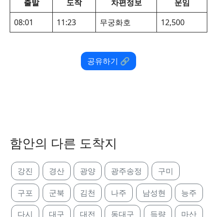
출발
도착
차편정보
운임
08:01
11:23
무궁화호
12,500
공유하기 🔗
함안의 다른 도착지
강진
경산
광양
광주송정
구미
구포
군북
김천
나주
남성현
능주
다시
대구
대전
동대구
득량
마산