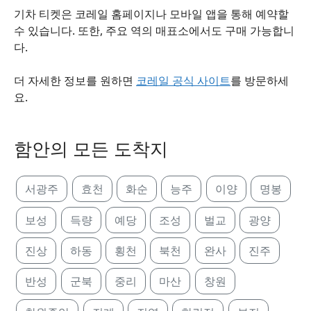
기차 티켓은 코레일 홈페이지나 모바일 앱을 통해 예약할
수 있습니다. 또한, 주요 역의 매표소에서도 구매 가능합니
다.
더 자세한 정보를 원하면
코레일 공식 사이트
를 방문하세
요.
함안의 모든 도착지
서광주
효천
화순
능주
이양
명봉
보성
득량
예당
조성
벌교
광양
진상
하동
횡천
북천
완사
진주
반성
군북
중리
마산
창원