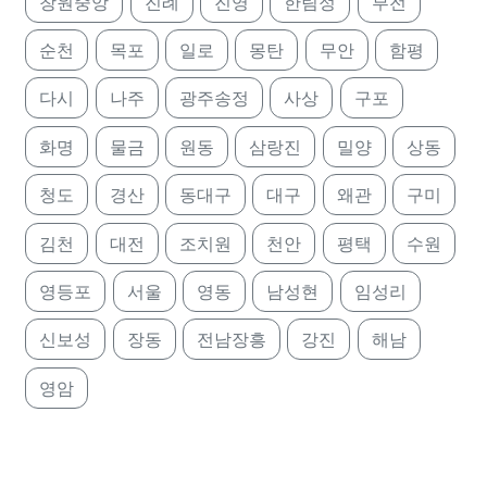
창원중앙
진례
진영
한림정
부전
순천
목포
일로
몽탄
무안
함평
다시
나주
광주송정
사상
구포
화명
물금
원동
삼랑진
밀양
상동
청도
경산
동대구
대구
왜관
구미
김천
대전
조치원
천안
평택
수원
영등포
서울
영동
남성현
임성리
신보성
장동
전남장흥
강진
해남
영암