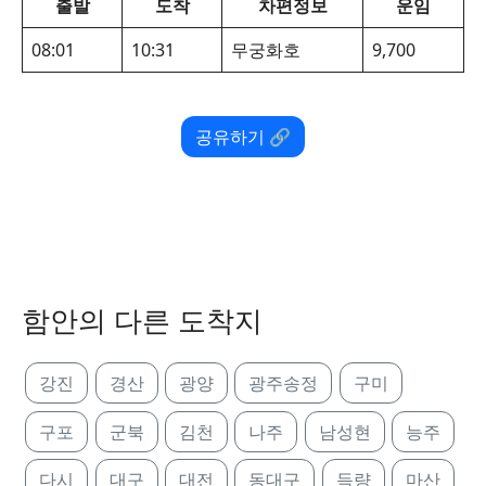
출발
도착
차편정보
운임
08:01
10:31
무궁화호
9,700
공유하기 🔗
함안의 다른 도착지
강진
경산
광양
광주송정
구미
구포
군북
김천
나주
남성현
능주
다시
대구
대전
동대구
득량
마산